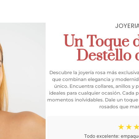
Dia de la Madre
Dia de la Madre
Set de mamá
Set de mamá
₡
5 000
₡
5 000
JOYERI
Un Toque d
Destello
Descubre la joyería rosa más exclusiv
que combinan elegancia y modernidad
único. Encuentra collares, anillos 
ideales para cualquier ocasión. Cada pi
momentos inolvidables. Dale un toque 
rosados que mar
☆
☆
Todo excelente: empaque 