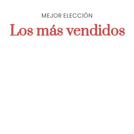
un Mundo d
MEJOR ELECCIÓN
ades
Los más vendidos
ransforman. Desde piezas clásicas hasta diseños
onalidad y sofisticación. Descubre accesorios
cia en cada ocasión.
Agregar al carrito
Agrega