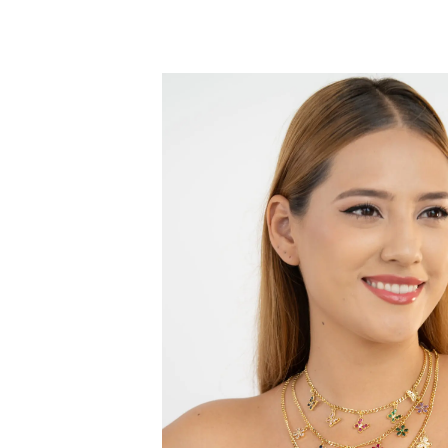
Dia de la Madre
Set de mamá
₡
5 000