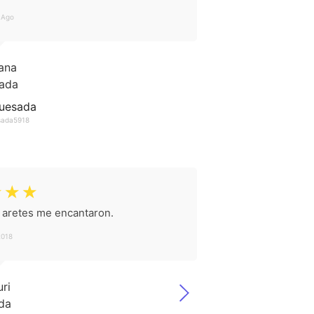
 Ago
Quesada
esada5918
☆
☆
☆
 aretes me encantaron.
2018