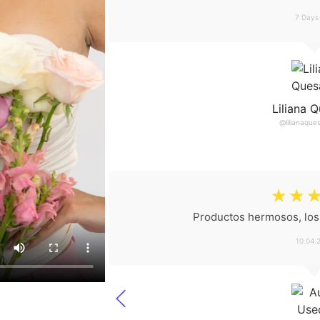
7 Days
Liliana 
@lilianaqu
☆
☆
Productos hermosos, los
10.04.