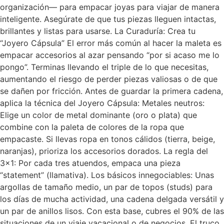
organización— para empacar joyas para viajar de manera
inteligente. Asegúrate de que tus piezas lleguen intactas,
brillantes y listas para usarse. La Curaduría: Crea tu
“Joyero Cápsula” El error más común al hacer la maleta es
empacar accesorios al azar pensando “por si acaso me lo
pongo”. Terminas llevando el triple de lo que necesitas,
aumentando el riesgo de perder piezas valiosas o de que
se dañen por fricción. Antes de guardar la primera cadena,
aplica la técnica del Joyero Cápsula: Metales neutros:
Elige un color de metal dominante (oro o plata) que
combine con la paleta de colores de la ropa que
empacaste. Si llevas ropa en tonos cálidos (tierra, beige,
naranjas), prioriza los accesorios dorados. La regla del
3×1: Por cada tres atuendos, empaca una pieza
“statement” (llamativa). Los básicos innegociables: Unas
argollas de tamaño medio, un par de topos (studs) para
los días de mucha actividad, una cadena delgada versátil y
un par de anillos lisos. Con esta base, cubres el 90% de las
situaciones de un viaje vacacional o de negocios. El truco