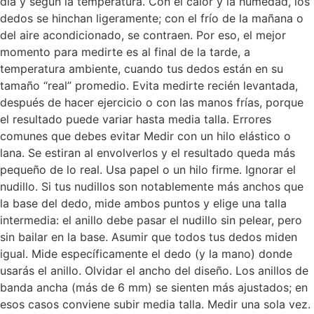
día y según la temperatura. Con el calor y la humedad, los
dedos se hinchan ligeramente; con el frío de la mañana o
del aire acondicionado, se contraen. Por eso, el mejor
momento para medirte es al final de la tarde, a
temperatura ambiente, cuando tus dedos están en su
tamaño “real” promedio. Evita medirte recién levantada,
después de hacer ejercicio o con las manos frías, porque
el resultado puede variar hasta media talla. Errores
comunes que debes evitar Medir con un hilo elástico o
lana. Se estiran al envolverlos y el resultado queda más
pequeño de lo real. Usa papel o un hilo firme. Ignorar el
nudillo. Si tus nudillos son notablemente más anchos que
la base del dedo, mide ambos puntos y elige una talla
intermedia: el anillo debe pasar el nudillo sin pelear, pero
sin bailar en la base. Asumir que todos tus dedos miden
igual. Mide específicamente el dedo (y la mano) donde
usarás el anillo. Olvidar el ancho del diseño. Los anillos de
banda ancha (más de 6 mm) se sienten más ajustados; en
esos casos conviene subir media talla. Medir una sola vez.