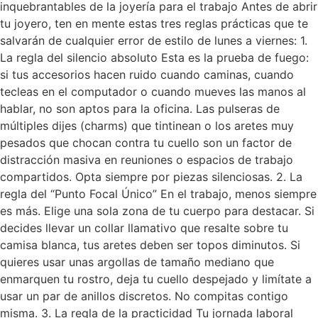
inquebrantables de la joyería para el trabajo Antes de abrir
tu joyero, ten en mente estas tres reglas prácticas que te
salvarán de cualquier error de estilo de lunes a viernes: 1.
La regla del silencio absoluto Esta es la prueba de fuego:
si tus accesorios hacen ruido cuando caminas, cuando
tecleas en el computador o cuando mueves las manos al
hablar, no son aptos para la oficina. Las pulseras de
múltiples dijes (charms) que tintinean o los aretes muy
pesados que chocan contra tu cuello son un factor de
distracción masiva en reuniones o espacios de trabajo
compartidos. Opta siempre por piezas silenciosas. 2. La
regla del “Punto Focal Único” En el trabajo, menos siempre
es más. Elige una sola zona de tu cuerpo para destacar. Si
decides llevar un collar llamativo que resalte sobre tu
camisa blanca, tus aretes deben ser topos diminutos. Si
quieres usar unas argollas de tamaño mediano que
enmarquen tu rostro, deja tu cuello despejado y limítate a
usar un par de anillos discretos. No compitas contigo
misma. 3. La regla de la practicidad Tu jornada laboral