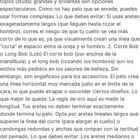
topos (studs) grandes y brillantes son opciones
espectaculares. Como no hay pelo que se enrede, puedes
usar formas complejas. Lo que debes evitar: Si usas aretes
exageradamente largos (que lleguen hasta rozar el
hombro), corres el riesgo de que tu cuello se vea más
corto de lo que es, ya que visualmente crean una línea que
“corta” el espacio entre la oreja y el hombro. 2. Corte Bob
o Long Bob (Lob) El corte bob (por encima de la
mandíbula) y el long bob (rozando los hombros) son los
estilos más pedidos en los salones de belleza. Sin
embargo, son engañosos para los accesorios. El pelo crea
una línea horizontal muy marcada justo en el límite de la
cara, lo que puede atrapar o esconder ciertos diseños. Lo
que mejor te queda: La regla de oro aquí es medir la
longitud. Tus aretes no deben terminar exactamente
donde termina tu pelo. Opta por aretes lineales largos que
superen la línea del corte (para alargar el cuello) o
candongas redondas y anchas que rompan con la rectitud
del peinado. Lo que debes evitar: Los aretes medianos o