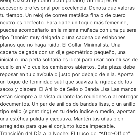
Reloj Clásico (y cómo acompañarlo) Un reloj es el
accesorio profesional por excelencia. Denota que valoras
tu tiempo. Un reloj de correa metálica fina o de cuero
neutro es perfecto. Para darle un toque más femenino,
puedes acompañarlo en la misma muñeca con una pulsera
tipo “tennis” muy delgada o una cadena de eslabones
planos que no haga ruido. El Collar Minimalista Una
cadena delgada con un dije geométrico pequeño, una
inicial o una perla solitaria es ideal para usar con blusas de
cuello en V o cuellos camiseros abiertos. Esta pieza debe
reposar en tu clavícula o justo por debajo de ella. Aporta
un toque de feminidad sutil que suaviza la rigidez de los
sacos y blazers. El Anillo de Sello o Banda Lisa Las manos
están siempre a la vista durante las reuniones o al entregar
documentos. Un par de anillos de bandas lisas, o un anillo
tipo sello (signet ring) en tu dedo índice o medio, aportan
una estética pulida y ejecutiva. Mantén tus uñas bien
arregladas para que el conjunto luzca impecable.
Transición del Día a la Noche: El truco del “After-Office”