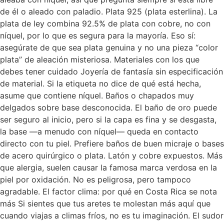
de él o aleado con paladio. Plata 925 (plata esterlina). La
plata de ley combina 92.5% de plata con cobre, no con
níquel, por lo que es segura para la mayoría. Eso sí:
asegúrate de que sea plata genuina y no una pieza “color
plata” de aleación misteriosa. Materiales con los que
debes tener cuidado Joyería de fantasía sin especificación
de material. Si la etiqueta no dice de qué está hecha,
asume que contiene níquel. Baños o chapados muy
delgados sobre base desconocida. El baño de oro puede
ser seguro al inicio, pero si la capa es fina y se desgasta,
la base —a menudo con níquel— queda en contacto
directo con tu piel. Prefiere baños de buen micraje o bases
de acero quirúrgico o plata. Latón y cobre expuestos. Más
que alergia, suelen causar la famosa marca verdosa en la
piel por oxidación. No es peligrosa, pero tampoco
agradable. El factor clima: por qué en Costa Rica se nota
más Si sientes que tus aretes te molestan más aquí que
cuando viajas a climas fríos, no es tu imaginación. El sudor