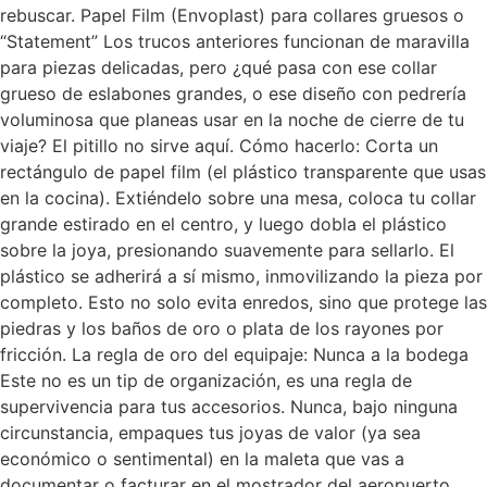
rebuscar. Papel Film (Envoplast) para collares gruesos o
“Statement” Los trucos anteriores funcionan de maravilla
para piezas delicadas, pero ¿qué pasa con ese collar
grueso de eslabones grandes, o ese diseño con pedrería
voluminosa que planeas usar en la noche de cierre de tu
viaje? El pitillo no sirve aquí. Cómo hacerlo: Corta un
rectángulo de papel film (el plástico transparente que usas
en la cocina). Extiéndelo sobre una mesa, coloca tu collar
grande estirado en el centro, y luego dobla el plástico
sobre la joya, presionando suavemente para sellarlo. El
plástico se adherirá a sí mismo, inmovilizando la pieza por
completo. Esto no solo evita enredos, sino que protege las
piedras y los baños de oro o plata de los rayones por
fricción. La regla de oro del equipaje: Nunca a la bodega
Este no es un tip de organización, es una regla de
supervivencia para tus accesorios. Nunca, bajo ninguna
circunstancia, empaques tus joyas de valor (ya sea
económico o sentimental) en la maleta que vas a
documentar o facturar en el mostrador del aeropuerto.