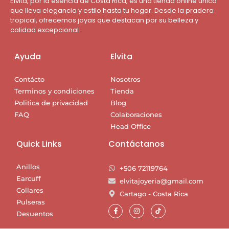
Elvita, por la esencia de Costa Rica, es una tienda online única
que lleva elegancia y estilo hasta tu hogar. Desde la pradera
tropical, ofrecemos joyas que destacan por su belleza y
calidad excepcional.
Ayuda
Elvita
Contácto
Nosotros
Terminos y condiciones
Tienda
Politica de privacidad
Blog
FAQ
Colaboraciones
Head Office
Quick Links
Contáctanos
Anillos
+506 72119764
Earcuff
elvitajoyeria@gmail.com
Collares
Cartago - Costa Rica
Pulseras
Desuentos