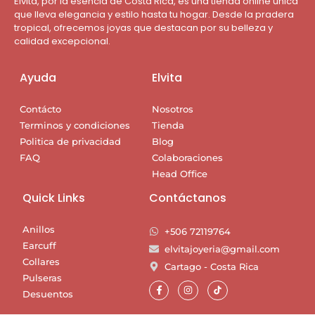
Elvita, por la esencia de Costa Rica, es una tienda online única
que lleva elegancia y estilo hasta tu hogar. Desde la pradera
tropical, ofrecemos joyas que destacan por su belleza y
calidad excepcional.
Ayuda
Elvita
Contácto
Nosotros
Terminos y condiciones
Tienda
Politica de privacidad
Blog
FAQ
Colaboraciones
Head Office
Quick Links
Contáctanos
Anillos
+506 72119764
Earcuff
elvitajoyeria@gmail.com
Collares
Cartago - Costa Rica
Pulseras
Desuentos