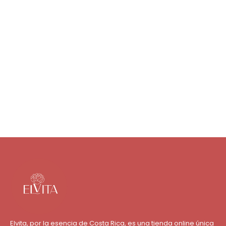
Aretes
Aretes de flor
₡
4 500
Agregar al carrito
Elvita, por la esencia de Costa Rica, es una tienda online única