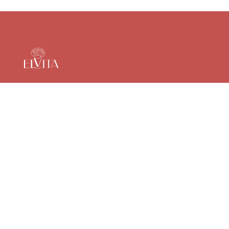
Elvita, por la esencia de Costa Rica, es una tienda online única
que lleva elegancia y estilo hasta tu hogar. Desde la pradera
tropical, ofrecemos joyas que destacan por su belleza y
calidad excepcional.
Ayuda
Elvita
Contácto
Nosotros
Terminos y condiciones
Tienda
Politica de privacidad
Blog
FAQ
Colaboraciones
Head Office