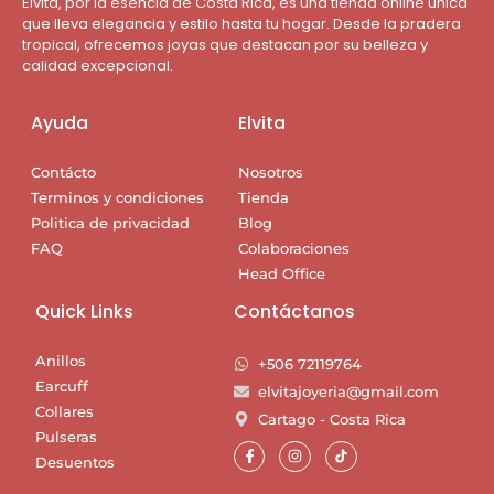
Elvita, por la esencia de Costa Rica, es una tienda online única
que lleva elegancia y estilo hasta tu hogar. Desde la pradera
tropical, ofrecemos joyas que destacan por su belleza y
calidad excepcional.
Ayuda
Elvita
Contácto
Nosotros
Terminos y condiciones
Tienda
Politica de privacidad
Blog
FAQ
Colaboraciones
Head Office
Quick Links
Contáctanos
Anillos
+506 72119764
Earcuff
elvitajoyeria@gmail.com
Collares
Cartago - Costa Rica
Pulseras
Desuentos