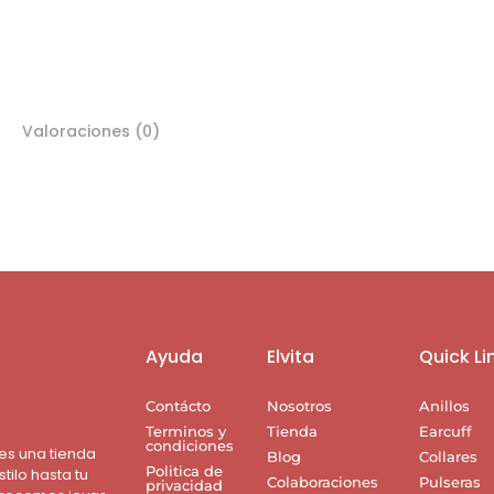
Valoraciones (0)
Ayuda
Elvita
Quick Li
Contácto
Nosotros
Anillos
Terminos y
Tienda
Earcuff
condiciones
 es una tienda
Blog
Collares
Politica de
tilo hasta tu
Colaboraciones
Pulseras
privacidad