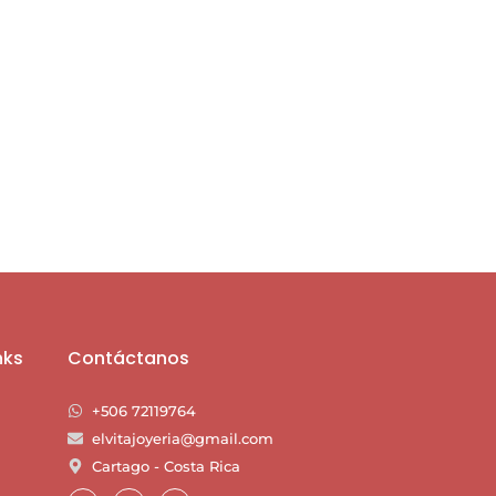
nks
Contáctanos
+506 72119764
elvitajoyeria@gmail.com
Cartago - Costa Rica