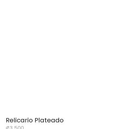
Relicario Plateado
₡
3 500